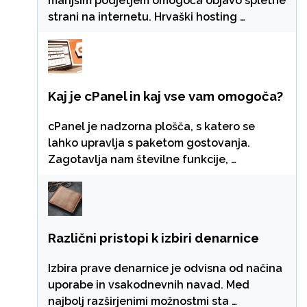
manjšim podjetjem omogoča objavo spletne
strani na internetu. Hrvaški hosting …
Kaj je cPanel in kaj vse vam omogoča?
cPanel je nadzorna plošča, s katero se
lahko upravlja s paketom gostovanja.
Zagotavlja nam številne funkcije, …
Različni pristopi k izbiri denarnice
Izbira prave denarnice je odvisna od načina
uporabe in vsakodnevnih navad. Med
najbolj razširjenimi možnostmi sta …