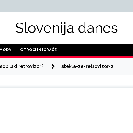
Slovenija danes
 MODA
OTROCI IN IGRAČE
bilski retrovizor?
stekla-za-retrovizor-2