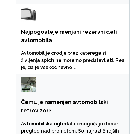
Najpogosteje menjani rezervni deli
avtomobila
Avtomobil je orodje brez katerega si
življenja sploh ne moremo predstavljati. Res
je, da je vsakodnevno …
Čemu je namenjen avtomobilski
retrovizor?
Avtomobilska ogledala omogočajo dober
pregled nad prometom. So najrazličnejših