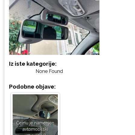
Iz iste kategorije:
None Found
Podobne objave:
Čemu je namenjen
avtomobilski