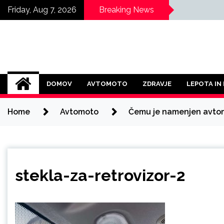
Skip
Friday, Aug 7, 2026
Breaking News
to
content
DOMOV
AVTOMOTO
ZDRAVJE
LEPOTA IN
Home
Avtomoto
Čemu je namenjen avtomo
stekla-za-retrovizor-2