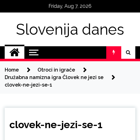
Skip
Friday, Aug 7, 2026
to
content
Slovenija danes
Home
Otroci in igrače
Družabna namizna igra Človek ne jezi se
clovek-ne-jezi-se-1
clovek-ne-jezi-se-1