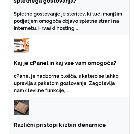
spletnega gostovanja?
Spletno gostovanje je storitev, ki tudi manjšim
podjetjem omogoča objavo spletne strani na
internetu. Hrvaški hosting …
Kaj je cPanel in kaj vse vam omogoča?
cPanel je nadzorna plošča, s katero se lahko
upravlja s paketom gostovanja. Zagotavlja
nam številne funkcije, …
Različni pristopi k izbiri denarnice