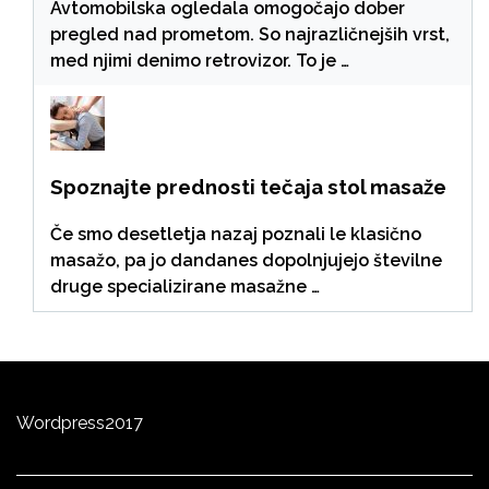
Avtomobilska ogledala omogočajo dober
pregled nad prometom. So najrazličnejših vrst,
med njimi denimo retrovizor. To je …
Spoznajte prednosti tečaja stol masaže
Če smo desetletja nazaj poznali le klasično
masažo, pa jo dandanes dopolnjujejo številne
druge specializirane masažne …
Wordpress
2
0
17