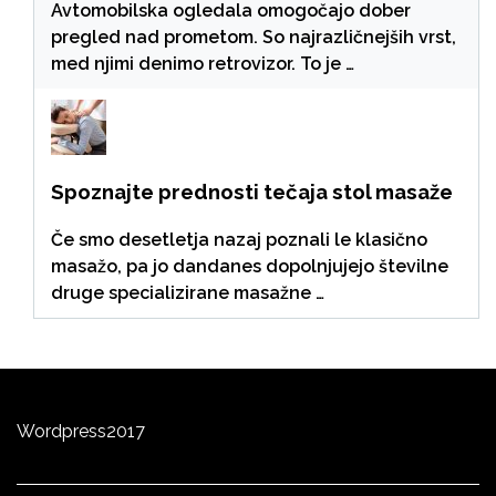
Avtomobilska ogledala omogočajo dober
pregled nad prometom. So najrazličnejših vrst,
med njimi denimo retrovizor. To je …
Spoznajte prednosti tečaja stol masaže
Če smo desetletja nazaj poznali le klasično
masažo, pa jo dandanes dopolnjujejo številne
druge specializirane masažne …
Wordpress
2
0
17