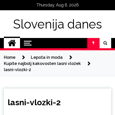
Skip
Thursday, Aug 6, 2026
to
content
Slovenija danes
Home
Lepota in moda
Kupite najbolj kakovosten lasni vložek
lasni-vlozki-2
lasni-vlozki-2