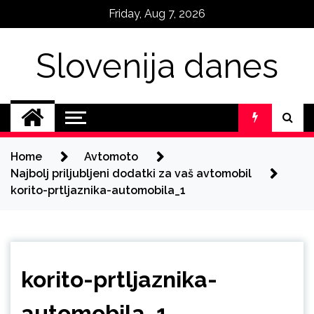
Skip
Friday, Aug 7, 2026
to
content
Slovenija danes
Home
Avtomoto
Najbolj priljubljeni dodatki za vaš avtomobil
korito-prtljaznika-automobila_1
korito-prtljaznika-
automobila_1