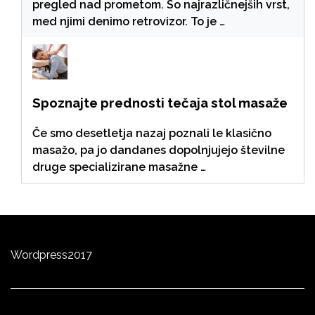
pregled nad prometom. So najrazličnejših vrst,
med njimi denimo retrovizor. To je …
Spoznajte prednosti tečaja stol masaže
Če smo desetletja nazaj poznali le klasično
masažo, pa jo dandanes dopolnjujejo številne
druge specializirane masažne …
Wordpress
2
0
17