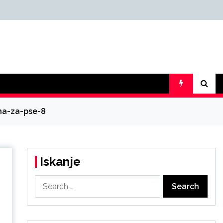
na-za-pse-8
Iskanje
Search
for: