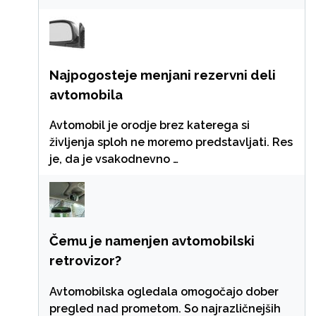
Najpogosteje menjani rezervni deli
avtomobila
Avtomobil je orodje brez katerega si
življenja sploh ne moremo predstavljati. Res
je, da je vsakodnevno …
Čemu je namenjen avtomobilski
retrovizor?
Avtomobilska ogledala omogočajo dober
pregled nad prometom. So najrazličnejših