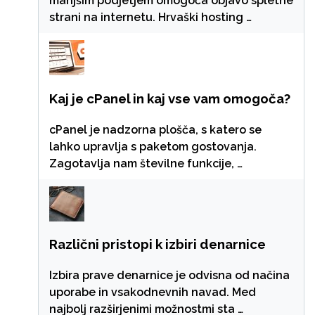
manjšim podjetjem omogoča objavo spletne
strani na internetu. Hrvaški hosting …
Kaj je cPanel in kaj vse vam omogoča?
cPanel je nadzorna plošča, s katero se
lahko upravlja s paketom gostovanja.
Zagotavlja nam številne funkcije, …
Različni pristopi k izbiri denarnice
Izbira prave denarnice je odvisna od načina
uporabe in vsakodnevnih navad. Med
najbolj razširjenimi možnostmi sta …