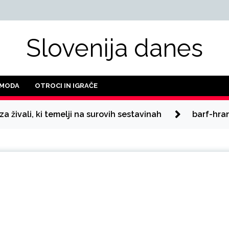
Slovenija danes
 MODA
OTROCI IN IGRAČE
za živali, ki temelji na surovih sestavinah
barf-hra