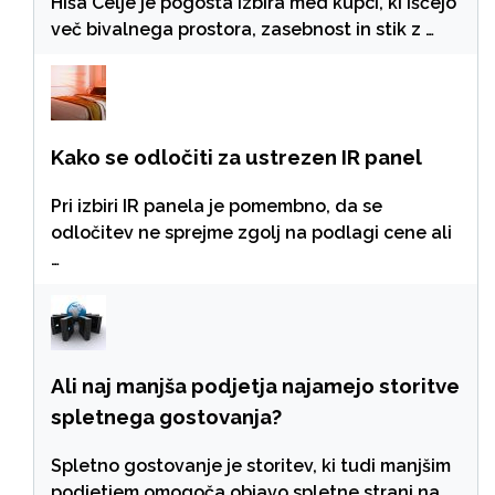
Hiša Celje je pogosta izbira med kupci, ki iščejo
več bivalnega prostora, zasebnost in stik z …
Kako se odločiti za ustrezen IR panel
Pri izbiri IR panela je pomembno, da se
odločitev ne sprejme zgolj na podlagi cene ali
…
Ali naj manjša podjetja najamejo storitve
spletnega gostovanja?
Spletno gostovanje je storitev, ki tudi manjšim
podjetjem omogoča objavo spletne strani na