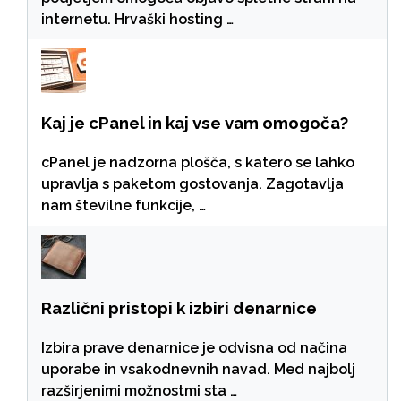
internetu. Hrvaški hosting …
Kaj je cPanel in kaj vse vam omogoča?
cPanel je nadzorna plošča, s katero se lahko
upravlja s paketom gostovanja. Zagotavlja
nam številne funkcije, …
Različni pristopi k izbiri denarnice
Izbira prave denarnice je odvisna od načina
uporabe in vsakodnevnih navad. Med najbolj
razširjenimi možnostmi sta …