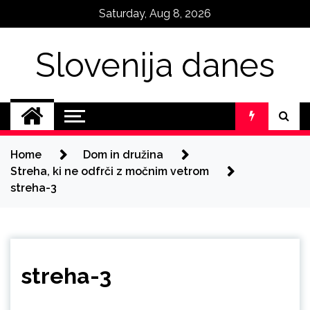
Skip
Saturday, Aug 8, 2026
to
content
Slovenija danes
Home
Dom in družina
Streha, ki ne odfrči z močnim vetrom
streha-3
streha-3