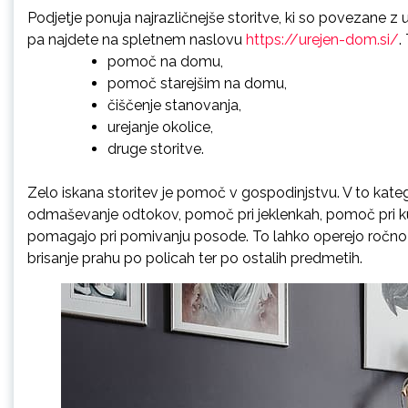
Podjetje ponuja najrazličnejše storitve, ki so povezane z 
pa najdete na spletnem naslovu
https://urejen-dom.si/
.
pomoč na domu,
pomoč starejšim na domu,
čiščenje stanovanja,
urejanje okolice,
druge storitve.
Zelo iskana storitev je pomoč v gospodinjstvu. V to kateg
odmaševanje odtokov, pomoč pri jeklenkah, pomoč pri kuh
pomagajo pri pomivanju posode. To lahko operejo ročno ali
brisanje prahu po policah ter po ostalih predmetih.