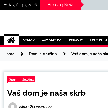
Skip
Friday, Aug 7, 2026
Breaking News
to
content
DOMOV
AVTOMOTO
ZDRAVJE
LEPOTA IN
Home
Dom in družina
Vaš dom je naša sk
Dom in družina
Vaš dom je naša skrb
admin
4 years ago