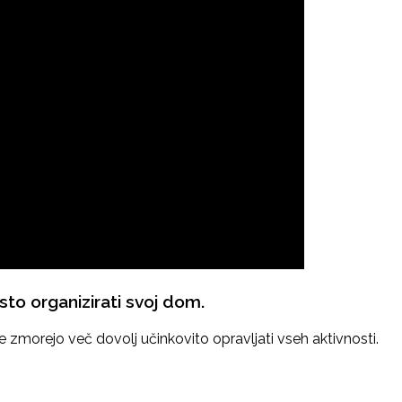
sto organizirati svoj dom.
ne zmorejo več dovolj učinkovito opravljati vseh aktivnosti.