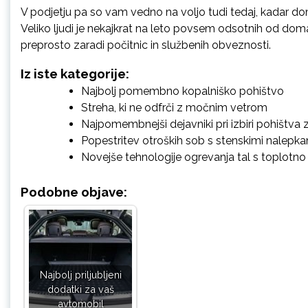
V podjetju pa so vam vedno na voljo tudi tedaj, kadar dom
Veliko ljudi je nekajkrat na leto povsem odsotnih od doma. 
preprosto zaradi počitnic in službenih obveznosti.
Iz iste kategorije:
Najbolj pomembno kopalniško pohištvo
Streha, ki ne odfrči z močnim vetrom
Najpomembnejši dejavniki pri izbiri pohištva 
Popestritev otroških sob s stenskimi nalepka
Novejše tehnologije ogrevanja tal s toplotno
Podobne objave:
Najbolj priljubljeni
dodatki za vaš
avtomobil