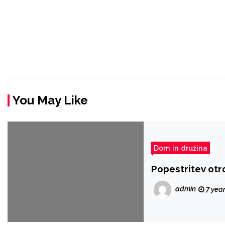
You May Like
Dom in družina
Popestritev otr
admin
7 yea