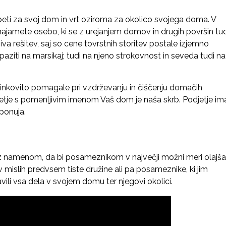
beti za svoj dom in vrt oziroma za okolico svojega doma. V
ajamete osebo, ki se z urejanjem domov in drugih površin tud
va rešitev, saj so cene tovrstnih storitev postale izjemno
aziti na marsikaj; tudi na njeno strokovnost in seveda tudi na
učinkovito pomagale pri vzdrževanju in čiščenju domačih
djetje s pomenljivim imenom Vaš dom je naša skrb. Podjetje im
 ponuja.
i z namenom, da bi posameznikom v največji možni meri olajšal
 v mislih predvsem tiste družine ali pa posameznike, ki jim
vili vsa dela v svojem domu ter njegovi okolici.