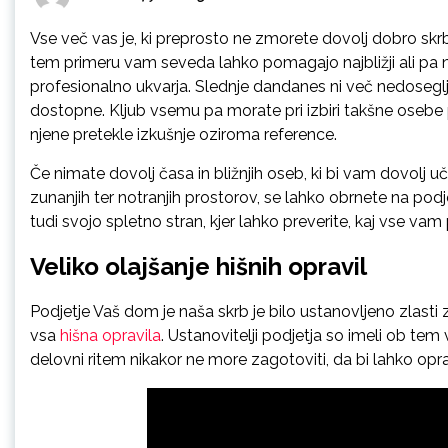
Vse več vas je, ki preprosto ne zmorete dovolj dobro skr
tem primeru vam seveda lahko pomagajo najbližji ali pa n
profesionalno ukvarja. Slednje dandanes ni več nedoseglji
dostopne. Kljub vsemu pa morate pri izbiri takšne osebe p
njene pretekle izkušnje oziroma reference.
Če nimate dovolj časa in bližnjih oseb, ki bi vam dovolj 
zunanjih ter notranjih prostorov, se lahko obrnete na po
tudi svojo spletno stran, kjer lahko preverite, kaj vse vam
Veliko olajšanje hišnih opravil
Podjetje Vaš dom je naša skrb je bilo ustanovljeno zlast
vsa
hišna opravila
. Ustanovitelji podjetja so imeli ob tem
delovni ritem nikakor ne more zagotoviti, da bi lahko opra