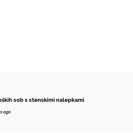
oških sob s stenskimi nalepkami
rs ago