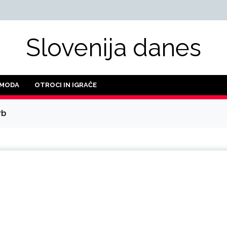
Slovenija danes
 MODA
OTROCI IN IGRAČE
rb