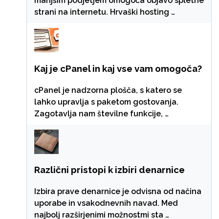
manjšim podjetjem omogoča objavo spletne
strani na internetu. Hrvaški hosting …
Kaj je cPanel in kaj vse vam omogoča?
cPanel je nadzorna plošča, s katero se
lahko upravlja s paketom gostovanja.
Zagotavlja nam številne funkcije, …
Različni pristopi k izbiri denarnice
Izbira prave denarnice je odvisna od načina
uporabe in vsakodnevnih navad. Med
najbolj razširjenimi možnostmi sta …