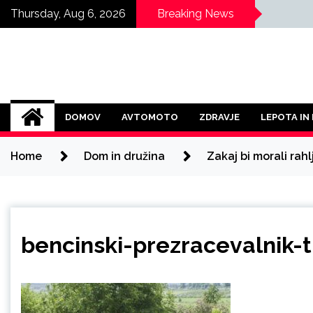
Skip
Thursday, Aug 6, 2026
Breaking News
to
content
DOMOV
AVTOMOTO
ZDRAVJE
LEPOTA IN
Home
Dom in družina
Zakaj bi morali rahl
bencinski-prezracevalnik-t