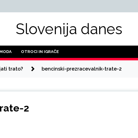
Slovenija danes
 MODA
OTROCI IN IGRAČE
jati trato?
bencinski-prezracevalnik-trate-2
rate-2