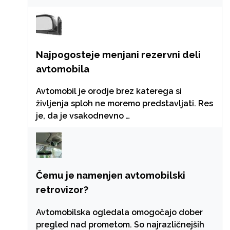
Najpogosteje menjani rezervni deli
avtomobila
Avtomobil je orodje brez katerega si
življenja sploh ne moremo predstavljati. Res
je, da je vsakodnevno …
Čemu je namenjen avtomobilski
retrovizor?
Avtomobilska ogledala omogočajo dober
pregled nad prometom. So najrazličnejših