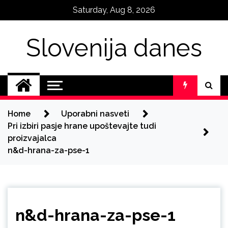
Skip
Saturday, Aug 8, 2026
to
content
Slovenija danes
Home
Uporabni nasveti
Pri izbiri pasje hrane upoštevajte tudi
proizvajalca
n&d-hrana-za-pse-1
n&d-hrana-za-pse-1