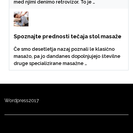
med njimi denimo retrovizor. To je …
Spoznajte prednosti tečaja stol masaže
Če smo desetletja nazaj poznali le klasično
masažo, pa jo dandanes dopolnjujejo številne
druge specializirane masažne …
Wordpress
2
0
17