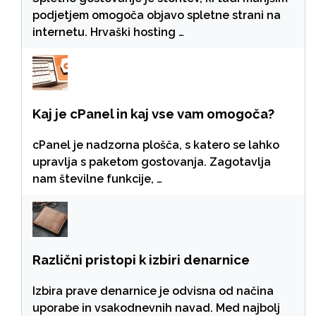
podjetjem omogoča objavo spletne strani na
internetu. Hrvaški hosting …
Kaj je cPanel in kaj vse vam omogoča?
cPanel je nadzorna plošča, s katero se lahko
upravlja s paketom gostovanja. Zagotavlja
nam številne funkcije, …
Različni pristopi k izbiri denarnice
Izbira prave denarnice je odvisna od načina
uporabe in vsakodnevnih navad. Med najbolj