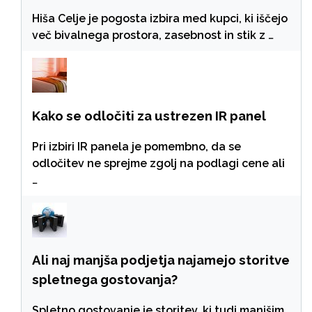
Hiša Celje je pogosta izbira med kupci, ki iščejo
več bivalnega prostora, zasebnost in stik z …
Kako se odločiti za ustrezen IR panel
Pri izbiri IR panela je pomembno, da se
odločitev ne sprejme zgolj na podlagi cene ali
…
Ali naj manjša podjetja najamejo storitve
spletnega gostovanja?
Spletno gostovanje je storitev, ki tudi manjšim