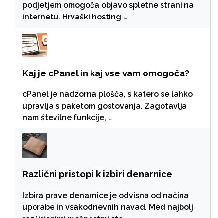
podjetjem omogoča objavo spletne strani na
internetu. Hrvaški hosting …
Kaj je cPanel in kaj vse vam omogoča?
cPanel je nadzorna plošča, s katero se lahko
upravlja s paketom gostovanja. Zagotavlja
nam številne funkcije, …
Različni pristopi k izbiri denarnice
Izbira prave denarnice je odvisna od načina
uporabe in vsakodnevnih navad. Med najbolj