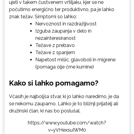
ujeti v takem čustvenem vrtiljaku, kjer se ne
počutimo energično ter produktivno, pa je lahko
znak težav. Simptomi so lahko:
Nervoznost in razdražljivost
Izguba zaupanja v delo in
nezainteresiranost
Težave z prebavo
Težave z spanjem
Napetost mišic, glavoboli in migrene
(pomaga
olje črne kumine
)
Kako si lahko pomagamo?
Včasih je najboljša stvar, ki jo lahko naredimo, je da
se nekomu zaupamo. Lahko je to bližnji prijatelj ali
družinski član, ki nas bo poslušal.
https://www.youtube.com/watch?
v=yVHexsuIWM0