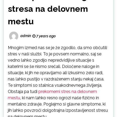
stresa na delovnem
mestu
admin
7 years ago
Mnogim izmed nas se je že zgodilo, da smo občutili
stres v naši službi. To je povsem normalno, saj se
vedno lahko zgodijo nepredvidljive situacije s
katerimi se še nismo srečali. Določene naloge in
situacije, ki jih ne opravljamo ali izkusimo zelo radi,
nas lahko pustijo v razdraženem stanju nekaj časa.
Te simptomi so stalnica vsakodnevnega življenja.
Obstaja pa tudi
prekomerni stres na delovnem
mestu
, ki nam lahko resno ogrozi naše fizično in
mentalno zdravje. Poglejmo si glavne simptome, ki
jih lahko povzroči dolgotrajna izpostavljenost stresu
na delovnem mestu.