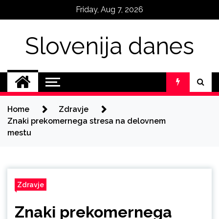
Skip
Friday, Aug 7, 2026
to
content
Slovenija danes
Home
Zdravje
Znaki prekomernega stresa na delovnem
mestu
Zdravje
Znaki prekomernega