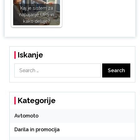
Kaj je sistem za
napajanje UPS in
kako deluje?
Iskanje
Search
for:
Kategorije
Avtomoto
Darila in promocija