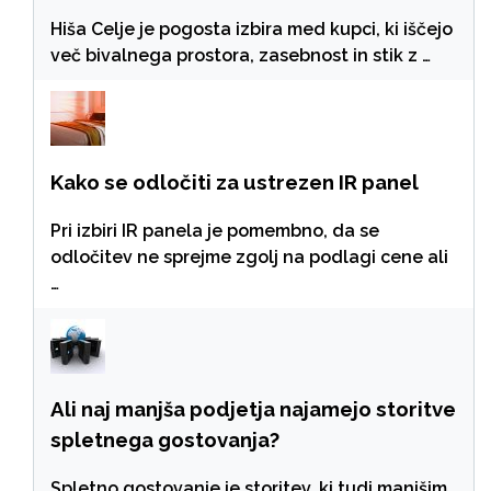
Hiša Celje je pogosta izbira med kupci, ki iščejo
več bivalnega prostora, zasebnost in stik z …
Kako se odločiti za ustrezen IR panel
Pri izbiri IR panela je pomembno, da se
odločitev ne sprejme zgolj na podlagi cene ali
…
Ali naj manjša podjetja najamejo storitve
spletnega gostovanja?
Spletno gostovanje je storitev, ki tudi manjšim