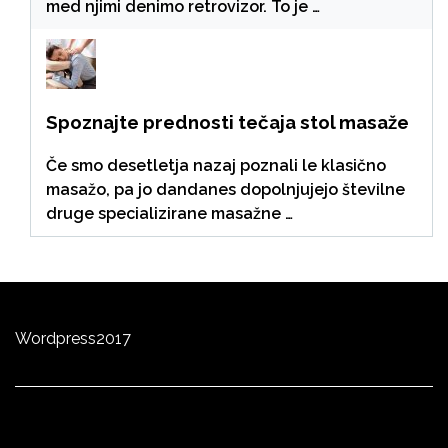
med njimi denimo retrovizor. To je …
Spoznajte prednosti tečaja stol masaže
Če smo desetletja nazaj poznali le klasično
masažo, pa jo dandanes dopolnjujejo številne
druge specializirane masažne …
Wordpress
2
0
17