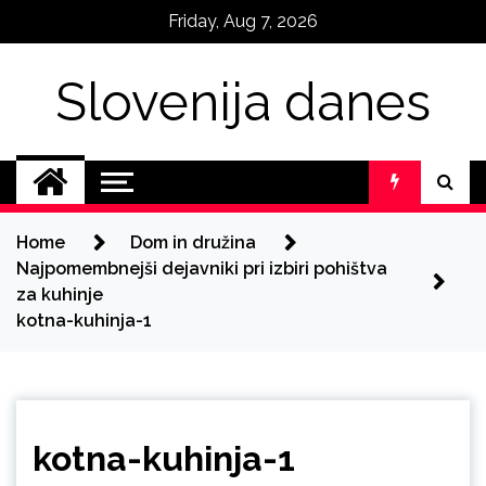
Skip
Friday, Aug 7, 2026
to
content
Slovenija danes
Home
Dom in družina
Najpomembnejši dejavniki pri izbiri pohištva
za kuhinje
kotna-kuhinja-1
kotna-kuhinja-1