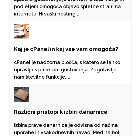
podjetjem omogoča objavo spletne strani na
internetu. Hrvaški hosting …
Kaj je cPanel in kaj vse vam omogoča?
cPanel je nadzorna plošča, s katero se lahko
upravlja s paketom gostovanja. Zagotavlja
nam številne funkcije, …
Različni pristopi k izbiri denarnice
Izbira prave denarnice je odvisna od načina
uporabe in vsakodnevnih navad. Med najbolj