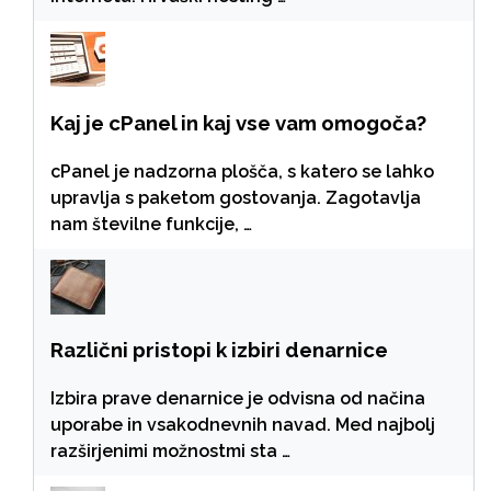
Kaj je cPanel in kaj vse vam omogoča?
cPanel je nadzorna plošča, s katero se lahko
upravlja s paketom gostovanja. Zagotavlja
nam številne funkcije, …
Različni pristopi k izbiri denarnice
Izbira prave denarnice je odvisna od načina
uporabe in vsakodnevnih navad. Med najbolj
razširjenimi možnostmi sta …