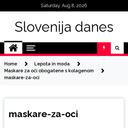
Skip
Saturday, Aug 8, 2026
to
content
Slovenija danes
Home
Lepota in moda
Maskare za oči obogatene s kolagenom
maskare-za-oci
maskare-za-oci