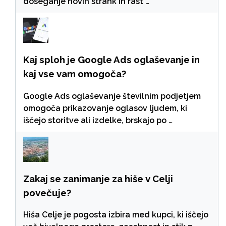
doseganje novih strank in rast …
Kaj sploh je Google Ads oglaševanje in
kaj vse vam omogoča?
Google Ads oglaševanje številnim podjetjem
omogoča prikazovanje oglasov ljudem, ki
iščejo storitve ali izdelke, brskajo po …
Zakaj se zanimanje za hiše v Celji
povečuje?
Hiša Celje je pogosta izbira med kupci, ki iščejo