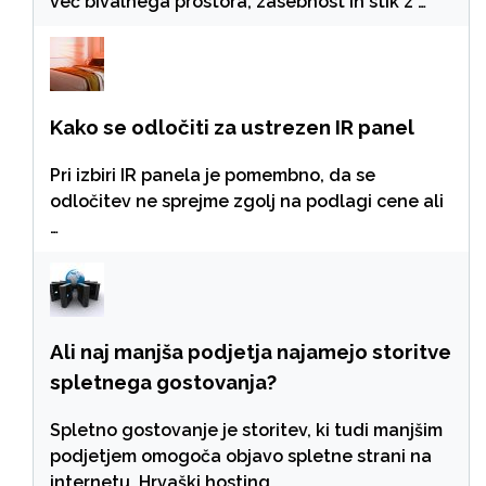
več bivalnega prostora, zasebnost in stik z …
Kako se odločiti za ustrezen IR panel
Pri izbiri IR panela je pomembno, da se
odločitev ne sprejme zgolj na podlagi cene ali
…
Ali naj manjša podjetja najamejo storitve
spletnega gostovanja?
Spletno gostovanje je storitev, ki tudi manjšim
podjetjem omogoča objavo spletne strani na
internetu. Hrvaški hosting …