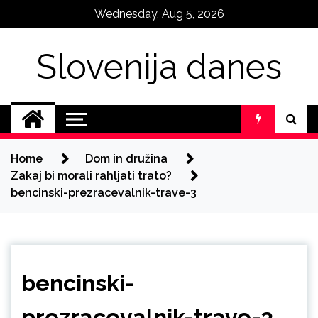
Skip
Wednesday, Aug 5, 2026
to
content
Slovenija danes
Home
Dom in družina
Zakaj bi morali rahljati trato?
bencinski-prezracevalnik-trave-3
bencinski-
prezracevalnik-trave-3