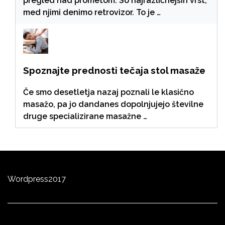
pregled nad prometom. So najrazličnejših vrst,
med njimi denimo retrovizor. To je …
Spoznajte prednosti tečaja stol masaže
Če smo desetletja nazaj poznali le klasično
masažo, pa jo dandanes dopolnjujejo številne
druge specializirane masažne …
Wordpress
2
0
17