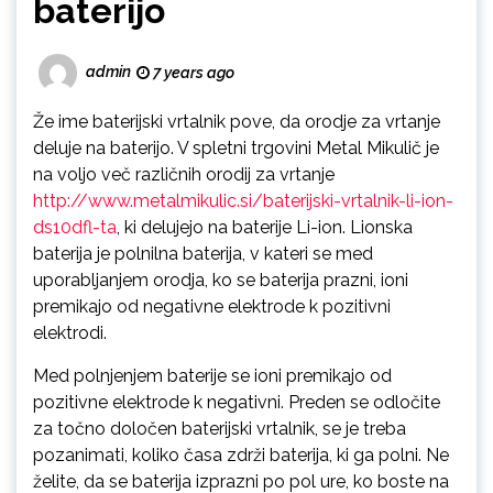
baterijo
admin
7 years ago
Že ime baterijski vrtalnik pove, da orodje za vrtanje
deluje na baterijo. V spletni trgovini Metal Mikulič je
na voljo več različnih orodij za vrtanje
http://www.metalmikulic.si/baterijski-vrtalnik-li-ion-
ds10dfl-ta
, ki delujejo na baterije Li-ion. Lionska
baterija je polnilna baterija, v kateri se med
uporabljanjem orodja, ko se baterija prazni, ioni
premikajo od negativne elektrode k pozitivni
elektrodi.
Med polnjenjem baterije se ioni premikajo od
pozitivne elektrode k negativni. Preden se odločite
za točno določen baterijski vrtalnik, se je treba
pozanimati, koliko časa zdrži baterija, ki ga polni. Ne
želite, da se baterija izprazni po pol ure, ko boste na