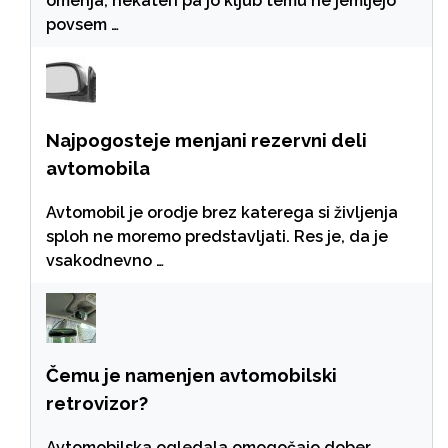
omenja, nekateri pa jo kljub temu ne jemljejo
povsem …
Najpogosteje menjani rezervni deli
avtomobila
Avtomobil je orodje brez katerega si življenja
sploh ne moremo predstavljati. Res je, da je
vsakodnevno …
Čemu je namenjen avtomobilski
retrovizor?
Avtomobilska ogledala omogočajo dober