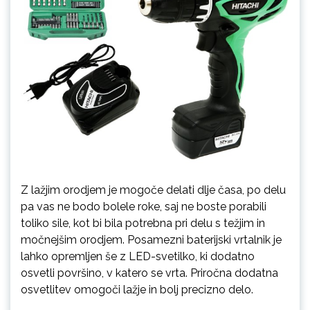
Z lažjim orodjem je mogoče delati dlje časa, po delu
pa vas ne bodo bolele roke, saj ne boste porabili
toliko sile, kot bi bila potrebna pri delu s težjim in
močnejšim orodjem. Posamezni baterijski vrtalnik je
lahko opremljen še z LED-svetilko, ki dodatno
osvetli površino, v katero se vrta. Priročna dodatna
osvetlitev omogoči lažje in bolj precizno delo.