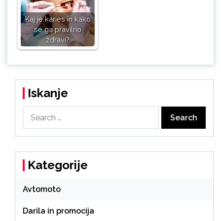
Kaj je karies in kako
se ga pravilno
zdravi?
Iskanje
Search
for:
Kategorije
Avtomoto
Darila in promocija