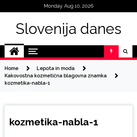
Skip
Monday, Aug 10, 2026
to
content
Slovenija danes
Home
Lepota in moda
Kakovostna kozmetična blagovna znamka
kozmetika-nabla-1
kozmetika-nabla-1