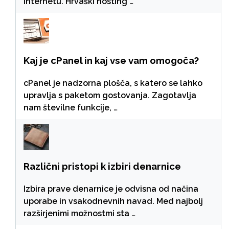
internetu. Hrvaški hosting …
Kaj je cPanel in kaj vse vam omogoča?
cPanel je nadzorna plošča, s katero se lahko
upravlja s paketom gostovanja. Zagotavlja
nam številne funkcije, …
Različni pristopi k izbiri denarnice
Izbira prave denarnice je odvisna od načina
uporabe in vsakodnevnih navad. Med najbolj
razširjenimi možnostmi sta …