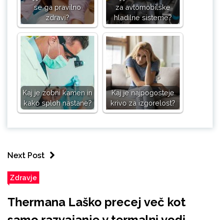
se ga pravilno
za avtomobilske
zdravi?
hladilne sisteme?
Kaj je zobni kamen in
Kaj je najpogosteje
kako sploh nastane?
krivo za izgorelost?
Next Post
Zdravje
Thermana Laško precej več kot
samo razvajanje v termalni vodi