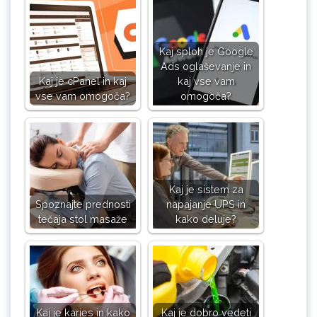
Kaj sploh je Google
Ads oglaševanje in
Kaj je cPanel in kaj
kaj vse vam
vse vam omogoča?
omogoča?
Kaj je sistem za
Spoznajte prednosti
napajanje UPS in
tečaja stol masaže
kako deluje?
Kaj je karies in kako
Kaj je dobro vedeti