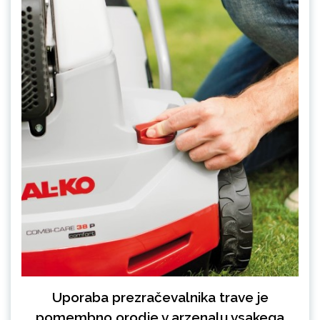
Uporaba prezračevalnika trave je
pomembno orodje v arzenalu vsakega