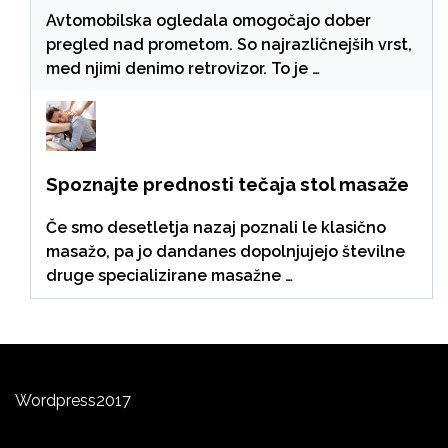
Avtomobilska ogledala omogočajo dober
pregled nad prometom. So najrazličnejših vrst,
med njimi denimo retrovizor. To je …
Spoznajte prednosti tečaja stol masaže
Če smo desetletja nazaj poznali le klasično
masažo, pa jo dandanes dopolnjujejo številne
druge specializirane masažne …
Wordpress
2
0
17