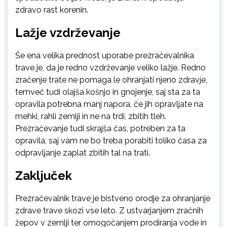
zdravo rast korenin.
Lažje vzdrževanje
Še ena velika prednost uporabe prezračevalnika
trave je, da je redno vzdrževanje veliko lažje. Redno
zračenje trate ne pomaga le ohranjati njeno zdravje,
temveč tudi olajša košnjo in gnojenje, saj sta za ta
opravila potrebna manj napora, če jih opravljate na
mehki, rahli zemlji in ne na trdi, zbitih tleh.
Prezračevanje tudi skrajša čas, potreben za ta
opravila, saj vam ne bo treba porabiti toliko časa za
odpravljanje zaplat zbitih tal na trati.
Zaključek
Prezračevalnik trave je bistveno orodje za ohranjanje
zdrave trave skozi vse leto. Z ustvarjanjem zračnih
žepov v zemlji ter omogočanjem prodiranja vode in