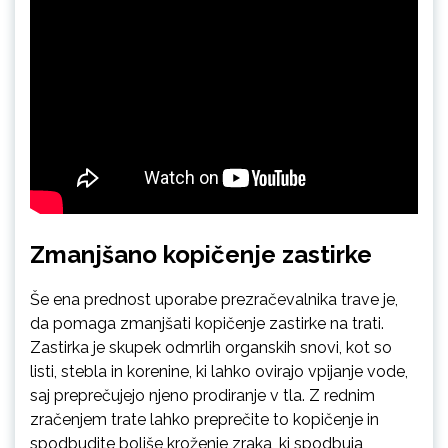
Zmanjšano kopičenje zastirke
Še ena prednost uporabe prezračevalnika trave je,
da pomaga zmanjšati kopičenje zastirke na trati.
Zastirka je skupek odmrlih organskih snovi, kot so
listi, stebla in korenine, ki lahko ovirajo vpijanje vode,
saj preprečujejo njeno prodiranje v tla. Z rednim
zračenjem trate lahko preprečite to kopičenje in
spodbudite boljše kroženje zraka, ki spodbuja