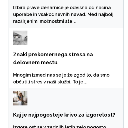
Izbira prave denarnice je odvisna od načina
uporabe in vsakodnevnih navad. Med najbolj
razširjenimi možnostmi sta …
Znaki prekomernega stresa na
delovnem mestu
Mnogim izmed nas se je že zgodilo, da smo
občutili stres v naši službi. To je …
Kaj je najpogosteje krivo za izgorelost?
Izgorelost se v zadnjih letih zelo pogosto