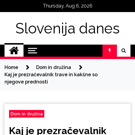
Skip
Thursday, Aug 6, 2026
to
content
Slovenija danes
Home
Dom in družina
Kaj je prezračevalnik trave in kakšne so
njegove prednosti
Dom in družina
Kaj je prezračevalnik