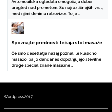
Avtomobilska ogledala omogočajo dober
pregled nad prometom. So najrazličnejših vrst,
med njimi denimo retrovizor. To je …
Spoznajte prednosti tečaja stol masaže
Če smo desetletja nazaj poznali le klasično
masažo, pa jo dandanes dopolnjujejo številne
druge specializirane masažne …
Wordpress
2
0
17