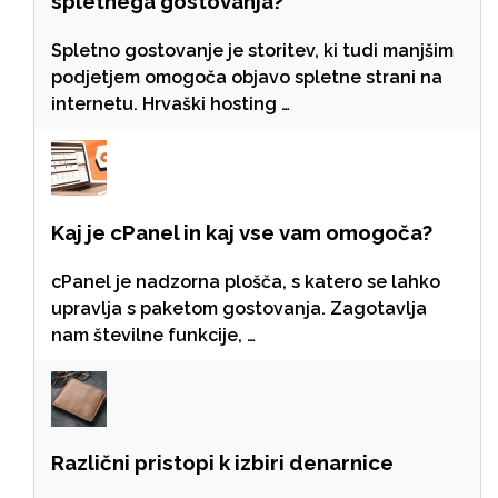
spletnega gostovanja?
Spletno gostovanje je storitev, ki tudi manjšim
podjetjem omogoča objavo spletne strani na
internetu. Hrvaški hosting …
Kaj je cPanel in kaj vse vam omogoča?
cPanel je nadzorna plošča, s katero se lahko
upravlja s paketom gostovanja. Zagotavlja
nam številne funkcije, …
Različni pristopi k izbiri denarnice