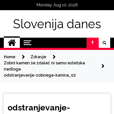
Skip
Monday, Aug 10, 2026
to
content
Slovenija danes
Home
Zdravje
Zobni kamen še zdaleč ni samo estetska
nadloga
odstranjevanje-zobnega-kamna_02
odstranjevanje-