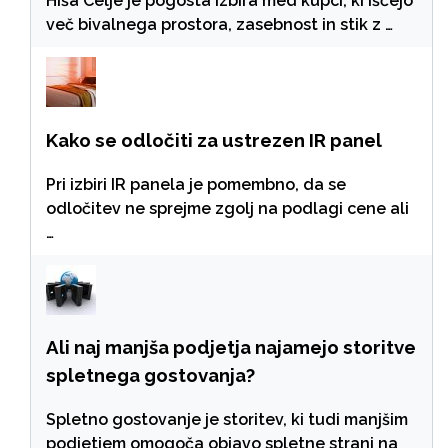
Hiša Celje je pogosta izbira med kupci, ki iščejo
več bivalnega prostora, zasebnost in stik z …
Kako se odločiti za ustrezen IR panel
Pri izbiri IR panela je pomembno, da se
odločitev ne sprejme zgolj na podlagi cene ali
…
Ali naj manjša podjetja najamejo storitve
spletnega gostovanja?
Spletno gostovanje je storitev, ki tudi manjšim
podjetjem omogoča objavo spletne strani na