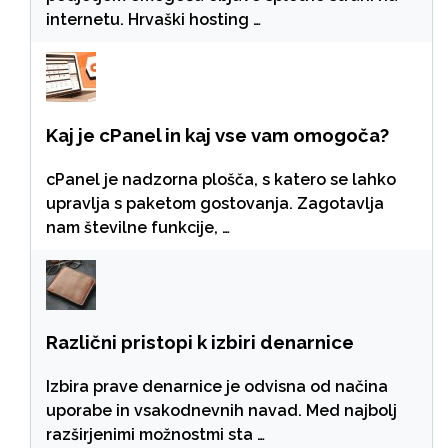
internetu. Hrvaški hosting …
Kaj je cPanel in kaj vse vam omogoča?
cPanel je nadzorna plošča, s katero se lahko
upravlja s paketom gostovanja. Zagotavlja
nam številne funkcije, …
Različni pristopi k izbiri denarnice
Izbira prave denarnice je odvisna od načina
uporabe in vsakodnevnih navad. Med najbolj
razširjenimi možnostmi sta …