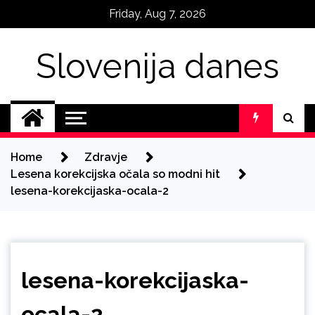
Skip
Friday, Aug 7, 2026
to
content
Slovenija danes
Home
Zdravje
Lesena korekcijska očala so modni hit
lesena-korekcijaska-ocala-2
lesena-korekcijaska-
ocala-2