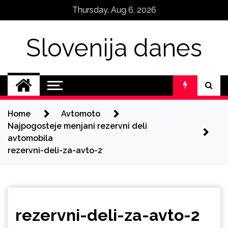
Skip
Thursday, Aug 6, 2026
to
content
Slovenija danes
Home
Avtomoto
Najpogosteje menjani rezervni deli
avtomobila
rezervni-deli-za-avto-2
rezervni-deli-za-avto-2