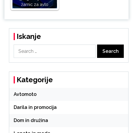
žarnic za avto
Iskanje
Search
for:
Kategorije
Avtomoto
Darila in promocija
Dom in družina