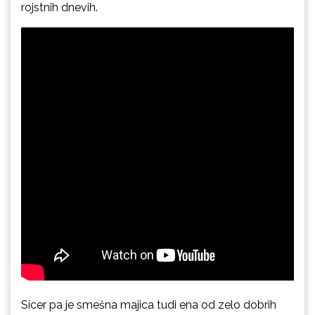
rojstnih dnevih.
Sicer pa je smešna majica tudi ena od zelo dobrih