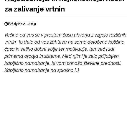
za zalivanje vrtnin
Fri Apr 12 , 2019
Večina od vas se v prostem času ukvarja z vzgojo različnih
vrtnin. To delo od vas zahteva ne samo določeno količino
časa in veliko dobre volje ter motivacije, temveč tudi
primerna orodja in sisteme. Med njimi je zelo priljubljen
kapljično namakanje, ki vam prinaša številne prednosti.
Kapljično namakanje na splošno […]