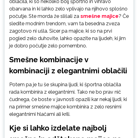
oblačila, ki so nekoliko bolj športno in vihravo
obarvana in ki lahko zelo vplivajo na njihovo splošno
počutje. Ste morda že slišali za
smešne majice
? Če
sledite modnim trendom, vam ta besedna zveza
zagotovo ni ušla. Sicer pa majice, ki so na prvi
pogled zelo duhovite, lahko opazite na ljudeh, ki jim
je dobro počutje zelo pomembno.
Smešne kombinacije v
kombinaciji z elegantnimi oblačili
Potem pa je tu še skupina ljudi, ki športna oblačila
rada kombinira z elegantnimi. Tako ne bo prav nič
čudnega, če boste v javnosti opazili kar nekaj ljudi, ki
na primer smešne majice kombinira z zelo resnimi
elegantnimi hlačami ali krili.
Kje si lahko izdelate najbolj