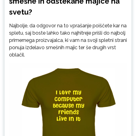
smešne in odštekane majice na
svetu?
Najbolje, da odgovor na to vprašanje poiščete kar na
spletu, saj boste lahko tako najhitreje prišli do najbolj
primernega proizvajalca, ki vam na svoji spletni strani
ponuja izdelavo smešnih majic ter še drugih vrst
oblačil.