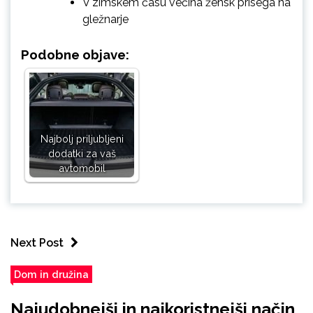
V zimskem času večina žensk prisega na
gležnarje
Podobne objave:
Najbolj priljubljeni
dodatki za vaš
avtomobil
Next Post
Dom in družina
Najudobnejši in najkoristnejši način