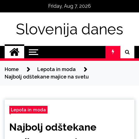
Skip
Friday, Aug 7, 2026
to
content
Slovenija danes
Home
Lepota in moda
Najbolj odštekane majice na svetu
Lepota in moda
Najbolj odštekane