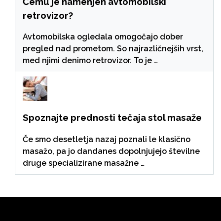
Čemu je namenjen avtomobilski
retrovizor?
Avtomobilska ogledala omogočajo dober
pregled nad prometom. So najrazličnejših vrst,
med njimi denimo retrovizor. To je …
Spoznajte prednosti tečaja stol masaže
Če smo desetletja nazaj poznali le klasično
masažo, pa jo dandanes dopolnjujejo številne
druge specializirane masažne …