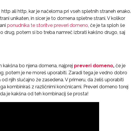
http ali http, kar je načeloma pri vseh spletnih straneh enako.
 strani unikaten, in sicer je to domena spletne strani. V kolikor
rani
ponudnika te storitve preveri domeno
, če je ta sploh še
 kdo drug, potem si bo treba namreč izbrati kakšno drugo, saj
 in kakšna bo njena domena, najprej
preveri domeno
,
če je
rug, potem je ne moreš uporabiti. Zaradi tega je vedno dobro
a od njih slučajno že zasedena. V primeru, da želiš uporabiti
 kombiniraš z različnimi končnicami. Preveri domeno torej
 da je kakšna od teh kombinacij še prosta!