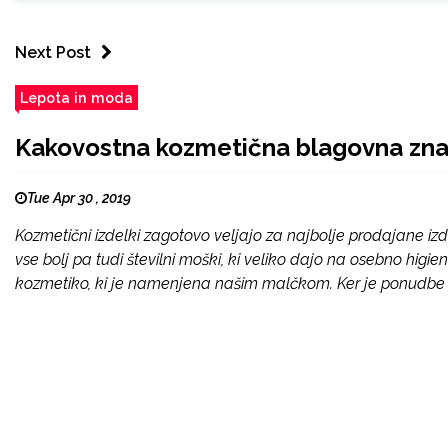
Next Post
Lepota in moda
Kakovostna kozmetična blagovna zn
Tue Apr 30 , 2019
Kozmetični izdelki zagotovo veljajo za najbolje prodajane i
vse bolj pa tudi številni moški, ki veliko dajo na osebno higi
kozmetiko, ki je namenjena našim malčkom. Ker je ponudbe nev