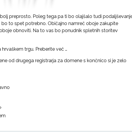
olj preprosto. Poleg tega pa ti bo olajšalo tudi podaljševanj
o bo to spet potrebno. Običajno namreč oboje zakupite
 oboje obnoviti. Na to vas bo ponudnik spletnih storitev
na hrvaškem trgu. Preberite več …
ene od drugega registrarja za domene s končnico si je zelo
tavno
?
tem