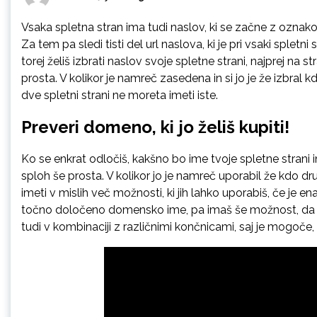
Vsaka spletna stran ima tudi naslov, ki se začne z oznako 
Za tem pa sledi tisti del url naslova, ki je pri vsaki spletni
torej želiš izbrati naslov svoje spletne strani, najprej na st
prosta. V kolikor je namreč zasedena in si jo je že izbral
dve spletni strani ne moreta imeti iste.
Preveri domeno, ki jo želiš kupiti!
Ko se enkrat odločiš, kakšno bo ime tvoje spletne strani
sploh še prosta. V kolikor jo je namreč uporabil že kdo d
imeti v mislih več možnosti, ki jih lahko uporabiš, če je en
točno določeno domensko ime, pa imaš še možnost, da ga
tudi v kombinaciji z različnimi končnicami, saj je mogoče,