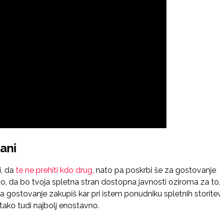
ani
i, da
te ne prehiti kdo drug
, nato pa poskrbi še za gostovanje
to, da bo tvoja spletna stran dostopna javnosti oziroma za to
, da gostovanje zakupiš kar pri istem ponudniku spletnih storitev
 tako tudi najbolj enostavno.