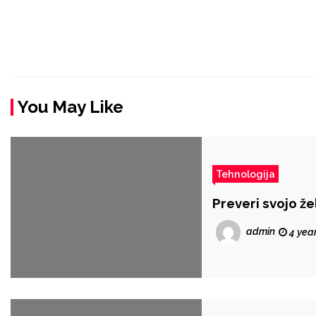
You May Like
Tehnologija
Preveri svojo ž
admin
4 yea