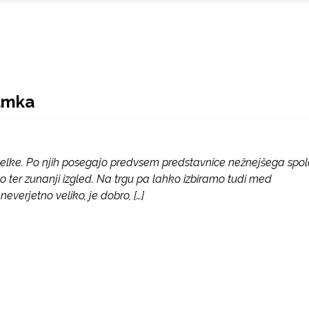
amka
zdelke. Po njih posegajo predvsem predstavnice nežnejšega spol
eno ter zunanji izgled. Na trgu pa lahko izbiramo tudi med
erjetno veliko, je dobro, […]