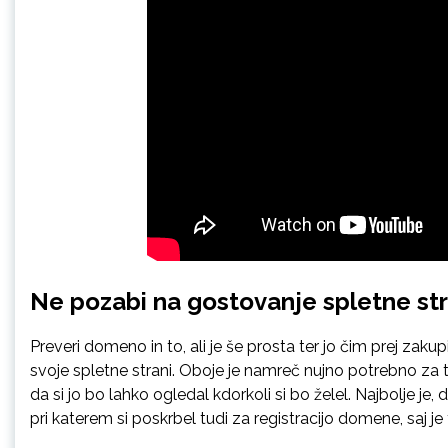
Ne pozabi na gostovanje spletne str
Preveri domeno in to, ali je še prosta ter jo čim prej zakup
svoje spletne strani. Oboje je namreč nujno potrebno za 
da si jo bo lahko ogledal kdorkoli si bo želel. Najbolje je
pri katerem si poskrbel tudi za registracijo domene, saj je