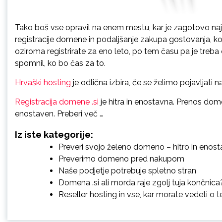
Tako boš vse opravil na enem mestu, kar je zagotovo najb
registracije domene in podaljšanje zakupa gostovanja, k
oziroma registrirate za eno leto, po tem času pa je treba
spomnil, ko bo čas za to.
Hrvaški hosting
je odlična izbira, če se želimo pojavljati 
Registracija domene .si
je hitra in enostavna. Prenos dom
enostaven. Preberi več …
Iz iste kategorije:
Preveri svojo želeno domeno – hitro in enos
Preverimo domeno pred nakupom
Naše podjetje potrebuje spletno stran
Domena .si ali morda raje zgolj tuja končnica
Reseller hosting in vse, kar morate vedeti o 