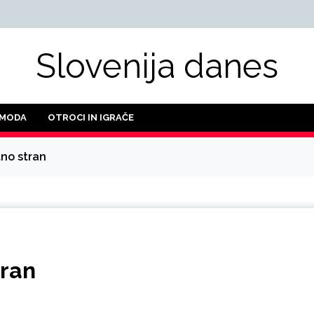
Slovenija danes
 MODA
OTROCI IN IGRAČE
no stran
tran