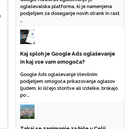
oglaševalska platforma, ki je namenjena
podjetjem za doseganje novih strank in rast
e
…
Kaj sploh je Google Ads oglaševanje
in kaj vse vam omogoča?
Google Ads oglaševanje številnim
podjetjem omogoča prikazovanje oglasov
ljudem, ki iščejo storitve ali izdelke, brskajo
po …
Zakaj se zanimanje za hiše v Celji