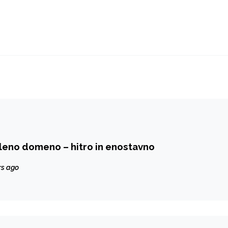
eleno domeno – hitro in enostavno
rs ago