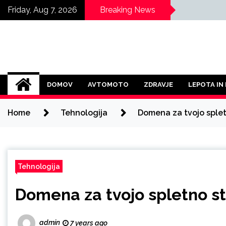
Skip
Friday, Aug 7, 2026
Breaking News
to
content
DOMOV
AVTOMOTO
ZDRAVJE
LEPOTA IN
Home
Tehnologija
Domena za tvojo splet
Tehnologija
Domena za tvojo spletno s
admin
7 years ago