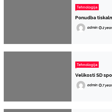
Tehnologija
Ponudba tiskal
admin
2 yea
Tehnologija
Velikosti SD spo
admin
7 yea