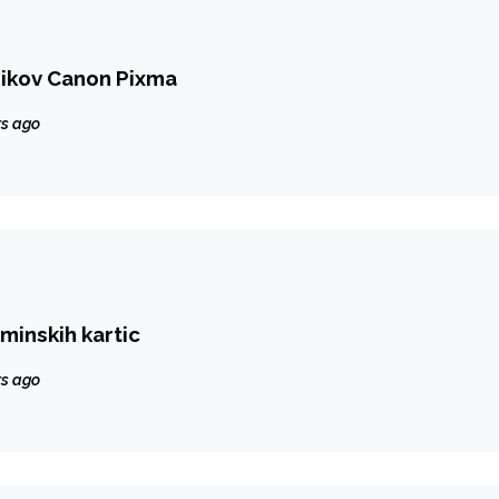
nikov Canon Pixma
rs ago
minskih kartic
rs ago