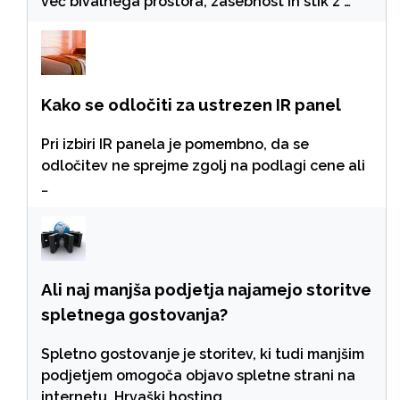
več bivalnega prostora, zasebnost in stik z …
Kako se odločiti za ustrezen IR panel
Pri izbiri IR panela je pomembno, da se
odločitev ne sprejme zgolj na podlagi cene ali
…
Ali naj manjša podjetja najamejo storitve
spletnega gostovanja?
Spletno gostovanje je storitev, ki tudi manjšim
podjetjem omogoča objavo spletne strani na
internetu. Hrvaški hosting …