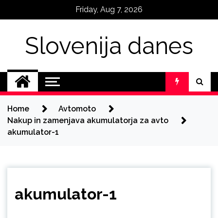
Skip
Friday, Aug 7, 2026
to
content
Slovenija danes
Home
Avtomoto
Nakup in zamenjava akumulatorja za avto
akumulator-1
akumulator-1