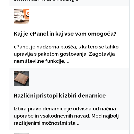
Kaj je cPanel in kaj vse vam omogoča?
cPanel je nadzorna plošča, s katero se lahko
upravlja s paketom gostovanja. Zagotavlja
nam številne funkcije, …
Različni pristopi k izbiri denarnice
Izbira prave denarnice je odvisna od načina
uporabe in vsakodnevnih navad. Med najbolj
razširjenimi možnostmi sta …