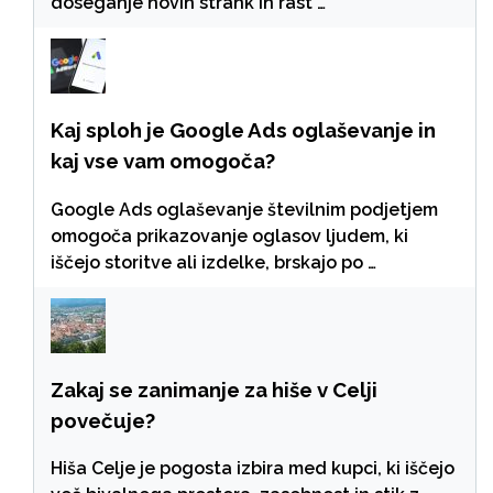
doseganje novih strank in rast …
Kaj sploh je Google Ads oglaševanje in
kaj vse vam omogoča?
Google Ads oglaševanje številnim podjetjem
omogoča prikazovanje oglasov ljudem, ki
iščejo storitve ali izdelke, brskajo po …
Zakaj se zanimanje za hiše v Celji
povečuje?
Hiša Celje je pogosta izbira med kupci, ki iščejo